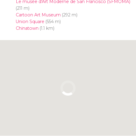
Le musée d'Art Moderne de San Francisco (SFMOMA)
(211 m)
Cartoon Art Museum
(292 m)
Union Square
(554 m)
Chinatown
(1.1 km)
Cliquez ici pour utiliser la carte