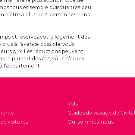
e la manière la plus économique de
emps tous ensemble puisque très peu
on d’être à plus de 4 personnes dans
emps et réservez votre logement dès
 plus à l’avance possible, vous
leurs prix. Les réductions peuvent
ns la plupart des cas, vous n’aurez
 à l’appartement.
Vols
ments
Guides de voyage de Civitat
 de voitures
Qui sommes-nous