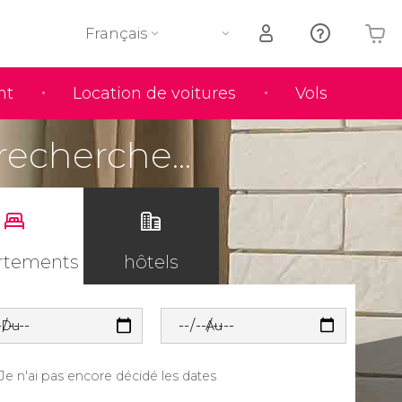
Français
nt
Location de voitures
Vols
Votre panier est vide
recherche...
rtements
hôtels
Du
Au
Je n'ai pas encore décidé les dates