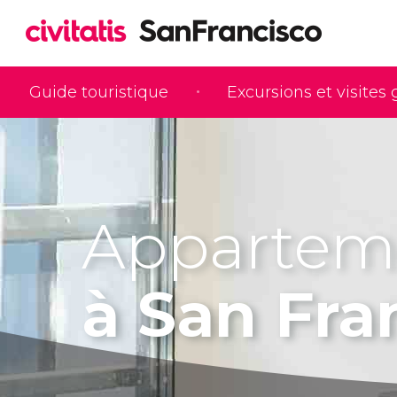
Guide touristique
Excursions et visites
Appartem
à San Fra