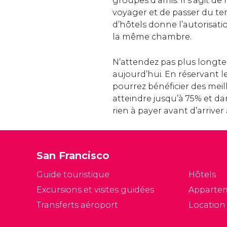
groupes d’amis. Il s’agit d
voyager et de passer du t
d’hôtels donne l’autorisati
la même chambre.
N’attendez pas plus longt
aujourd’hui. En réservant le
pourrez bénéficier des meil
atteindre jusqu’à 75% et da
rien à payer avant d’arriver
San Francisco
Guide touristique
Hôtels
Excursions et visites guidées
Apparte
Transferts aéroport
Location