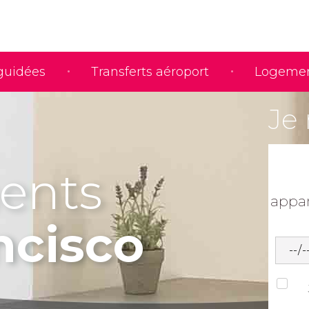
 guidées
Transferts aéroport
Logeme
Je 
ents
appa
ncisco