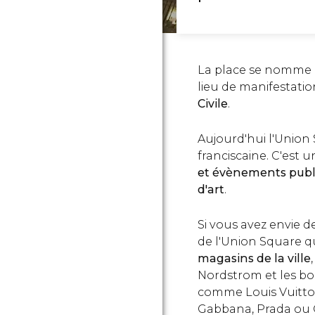
La place se nomme "p
lieu de manifestati
Civile
.
Aujourd'hui l'Union 
franciscaine. C'est u
et évènements publi
d'art
.
Si vous avez envie d
de l'Union Square q
magasins de la ville
Nordstrom et les bou
comme Louis Vuitton,
Gabbana, Prada ou G