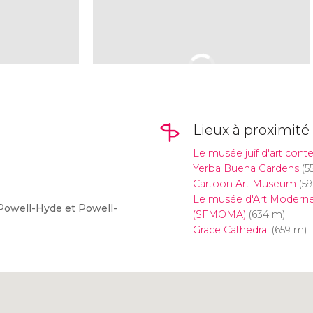
Lieux à proximité
Le musée juif d'art con
Yerba Buena Gardens
(5
Cartoon Art Museum
(59
Le musée d'Art Moderne
 Powell-Hyde et Powell-
(SFMOMA)
(634 m)
Grace Cathedral
(659 m)
Cliquez ici pour utiliser la
carte