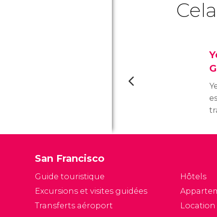
Cela
Y
G
Y
e
tr
Mi
3
di
San Francisco
S
St
Guide touristique
Hôtels
Excursions et visites guidées
Apparte
Transferts aéroport
Location