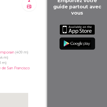
Emportez votre
2
guide partout avec
vous
temporain
(409 m)
54 m)
1 m)
 de San Francisco