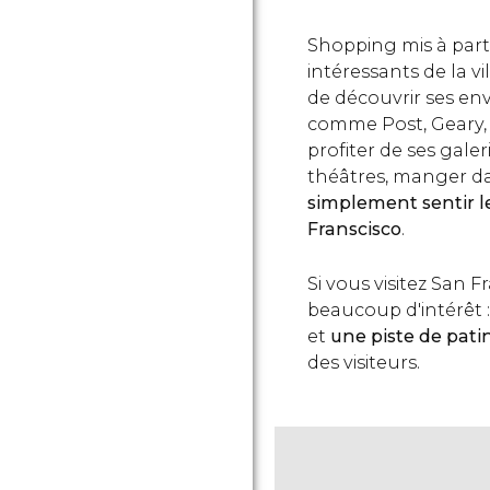
Shopping mis à part,
intéressants de la vi
de découvrir ses env
comme Post, Geary, 
profiter de ses galer
théâtres, manger da
simplement sentir le
Franscisco
.
Si vous visitez San F
beaucoup d'intérêt 
et
une piste de pat
des visiteurs.