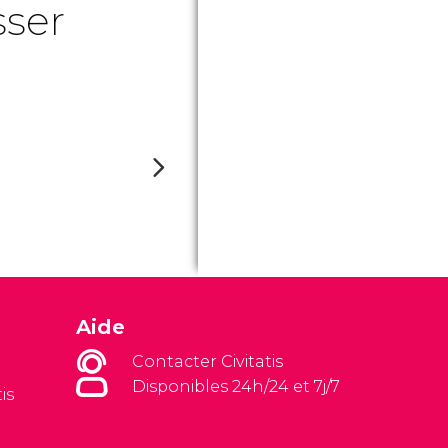
sser
Aide
Contacter Civitatis
Disponibles 24h/24 et 7j/7
is