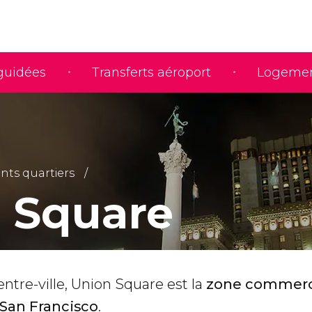
 guidées
Transferts aéroport
Logeme
ents quartiers
 Square
entre-ville, Union Square est la
zone commerci
San Francisco
.