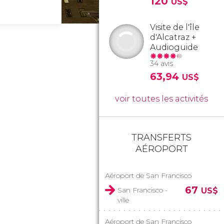
120
US$
Visite de l'île
d'Alcatraz +
Audioguide
34 avis
63,94
US$
voir toutes les activités
TRANSFERTS
AÉROPORT
Aéroport de San Francisco
67
San Francisco -
US$
ville
Aéroport de San Francisco