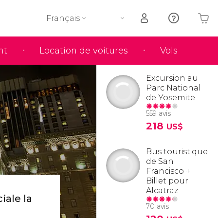
Français
nt
Location de voitures
Vols
Votre panier est vide
Excursion au
Parc National
de Yosemite
559 avis
218
US$
Bus touristique
de San
Francisco +
Billet pour
Alcatraz
ale la
70 avis