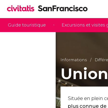
Guide touristique
Excursions et visites
Informations
Différ
Union
Située en plein c
plus connue de 